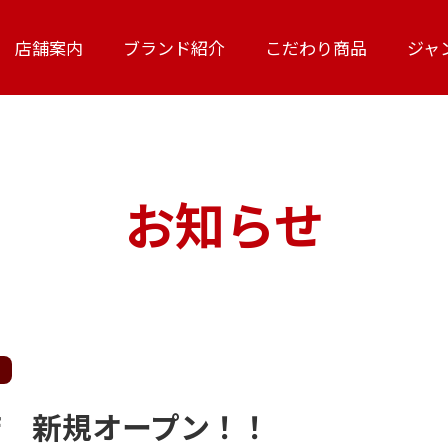
フレンズ
国産牛肉
社会貢献
店舗案内
ブランド紹介
こだわり商品
ジャ
肉匠かみむら
奥州菜美どり
会社沿革
お知らせ
店 新規オープン！！